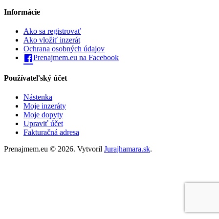
Informácie
Ako sa registrovať
Ako vložiť inzerát
Ochrana osobných údajov
Prenajmem.eu na Facebook
Používateľský účet
Nástenka
Moje inzeráty
Moje dopyty
Upraviť účet
Fakturačná adresa
Prenajmem.eu © 2026. Vytvoril
Jurajhamara.sk
.