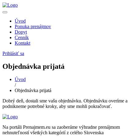
Úvod
Ponuka prenájmov
Dopyt
Cenník
Kontakt
Prihlásiť sa
Objednávka prijatá
Úvod
/
Objednávka prijatá
Dobrý deň, dostali sme vašu objednávku. Objednávku overíme a
podnikneme potrebné kroky, aby sme mohli pokračovať.
Na portáli Prenajmem.eu sa zaoberáme výhradne prenájmom
nehnuteľností všetkých kategórií z celého Slovenska