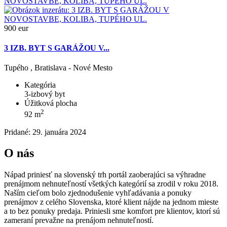
900 eur
3 IZB. BYT S GARÁŽOU V...
Tupého , Bratislava - Nové Mesto
Kategória
3-izbový byt
Úžitková plocha
2
92 m
Pridané: 29. januára 2024
O nás
Nápad priniesť na slovenský trh portál zaoberajúci sa výhradne
prenájmom nehnuteľností všetkých kategórií sa zrodil v roku 2018.
Naším cieľom bolo zjednodušenie vyhľadávania a ponuky
prenájmov z celého Slovenska, ktoré klient nájde na jednom mieste
a to bez ponuky predaja. Priniesli sme komfort pre klientov, ktorí sú
zameraní prevažne na prenájom nehnuteľností.